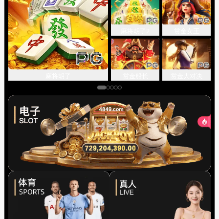
麻将胡了2
赏金女王
关闭
赏金船长
赏金大对决
麻将胡了
先点击
，再
“添加到主屏幕”